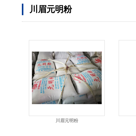
川眉元明粉
川眉元明粉