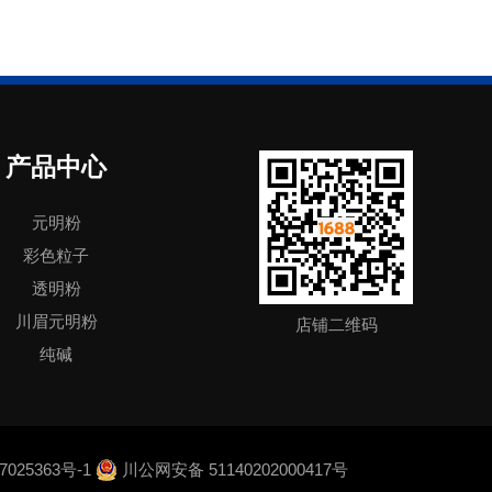
产品中心
元明粉
彩色粒子
透明粉
川眉元明粉
店铺二维码
纯碱
025363号-1
川公网安备 51140202000417号